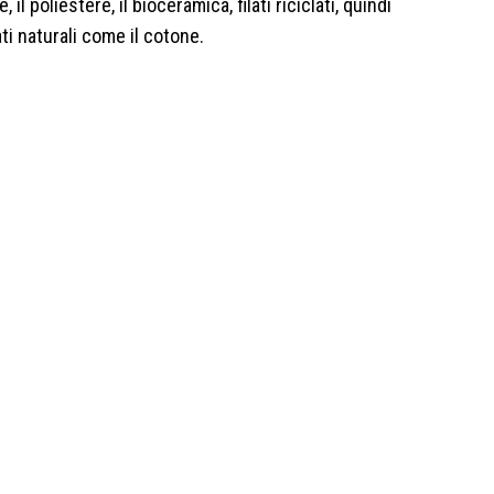
 il poliestere, il bioceramica, filati riciclati, quindi
ati naturali come il cotone.